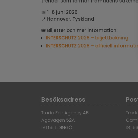
trender som formar framtidens säkerhe
📅 1–6 juni 2026
📍 Hannover, Tyskland
🎟️ Biljetter och mer information:
INTERSCHUTZ 2026 – biljettbokning
INTERSCHUTZ 2026 – officiell informati
Besöksadress
Pos
Trade Fair Agency AB
Trade
Agavägen 52A
Gaml
181 55 LIDINGÖ
181 6