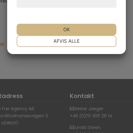
tsarbete.
hjemmeside.
OK
NØDVENDIGE
PRÆFERENCER
AFVIS ALLE
on
MARKETING
STATISTIK
tadress
Kontakt
 Fair Agency AB
Marie Jaeger
a Ekholmsnäsvägen 3
+46 (0)70 306 28 14
6 LIDINGÖ
Linda Steen