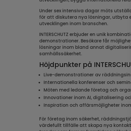
Under sex intensiva dagar möts utställa
för att diskutera nya lösningar, utbyta
utvecklingen inom branschen.
INTERSCHUTZ erbjuder en unik kombinati
demonstrationer. Besökare får möjlighe
lösningar inom bland annat digitaliser
samhällssäkerhet.
Höjdpunkter på INTERSCHU
Live-demonstrationer av räddningsins
Internationella konferenser och semi
Möten med ledande företag och organ
Innovationer inom AI, digitalisering 
Inspiration och affärsmöjligheter ino
För företag inom säkerhet, räddningstj
värdefullt tillfälle att skapa nya kontakt