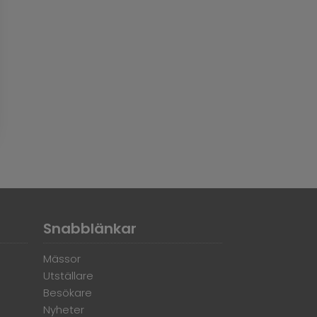
Snabblänkar
Mässor
Utställare
Besökare
Nyheter