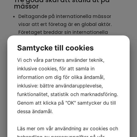
mässor
Deltagande på internationella mässor
visar att ert företag är en global aktör.
Företaget breddar sin internationella
kontaktyta och ökar sin image och
Samtycke till cookies
prestige.
Mässdeltagande är en viktig del i
Vi och våra partners använder teknik,
affärsutvecklingen. Företaget får direkt
inklusive cookies, för att samla in
feedback på nya produkter och lösningar
information om dig för olika ändamål,
och får tillfälle att bevaka konkurrenter.
inklusive: bättre användarupplevelse,
Mässdeltagandet bidrar till
funktionalitet, statistik och marknadsföring.
medarbetarnas kompetensutveckling
Genom att klicka på "OK" samtycker du till
genom seminarier och konferenser som ger
dessa ändamål.
en bra bild av branschen och den senaste
utvecklingen.
Läs mer om vår användning av cookies och
behandling av personuppgifter på vår