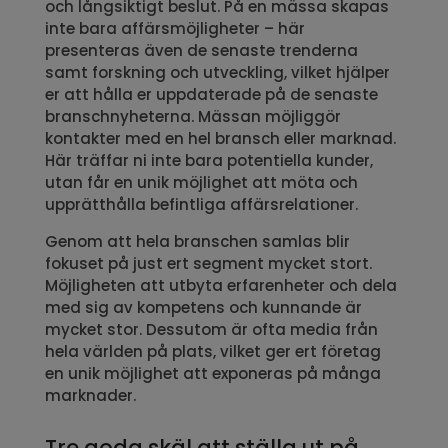
och långsiktigt beslut. På en mässa skapas
inte bara affärsmöjligheter – här
presenteras även de senaste trenderna
samt forskning och utveckling, vilket hjälper
er att hålla er uppdaterade på de senaste
branschnyheterna. Mässan möjliggör
kontakter med en hel bransch eller marknad.
Här träffar ni inte bara potentiella kunder,
utan får en unik möjlighet att möta och
upprätthålla befintliga affärsrelationer.
Genom att hela branschen samlas blir
fokuset på just ert segment mycket stort.
Möjligheten att utbyta erfarenheter och dela
med sig av kompetens och kunnande är
mycket stor. Dessutom är ofta media från
hela världen på plats, vilket ger ert företag
en unik möjlighet att exponeras på många
marknader.
Tre goda skäl att ställa ut på