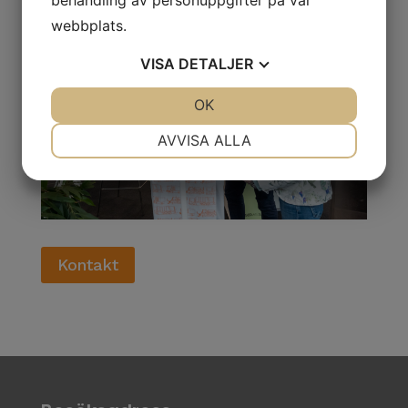
webbplats.
VISA
DETALJER
JA
NEJ
OK
JA
NEJ
NÖDVÄNDIG
INSTÄLLNINGAR
AVVISA ALLA
JA
NEJ
JA
NEJ
MARKNADSFÖRING
STATISTIK
Kontakt