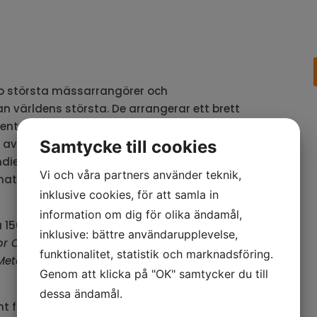
io största mässarrangörer och
n världens största. De arrangerar ett brett
entre samt i övriga delar av världen. Deutsche
ar av världen. Koncernen sysselsätter ca 650
Samtycke till cookies
ien, Australien, Turkiet, USA och Brasilien.
Vi och våra partners använder teknik,
nationella representanter i 66 länder och är
inklusive cookies, för att samla in
information om dig för olika ändamål,
 150 mässor, kongresser och digitala event runt
inklusive: bättre användarupplevelse,
or Covering
,
Intralogistics & Logistics
,
funktionalitet, statistik och marknadsföring.
Metalworking
,
Technology & Automotive
och
Genom att klicka på "OK" samtycker du till
dessa ändamål.
nt för Deutsche Messe AG sedan 2013.