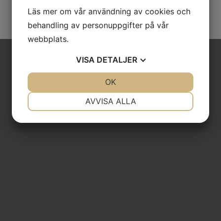
Läs mer om vår användning av cookies och
behandling av personuppgifter på vår
webbplats.
VISA
DETALJER
JA
NEJ
OK
JA
NEJ
NÖDVÄNDIG
INSTÄLLNINGAR
AVVISA ALLA
JA
NEJ
JA
NEJ
MARKNADSFÖRING
STATISTIK