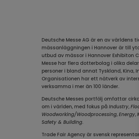
Deutsche Messe AG är en av världens t
mässanläggningen i Hannover är till yta
utbud av mässor i Hannover Exhibiton C
Messe har flera dotterbolag i olika del
personer i bland annat Tyskland, Kina, Ind
Organisationen har ett nätverk av inter
verksamma i mer än 100 länder.
Deutsche Messes portfölj omfattar cirka
om i världen, med fokus på
Industry
,
Flo
Woodworking/Woodprocessing
,
Energy
,
Safety & Building
.
Trade Fair Agency är svensk representa