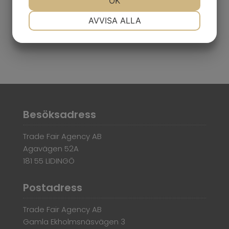
OK
NÖDVÄNDIG
INSTÄLLNINGAR
AVVISA ALLA
JA
NEJ
JA
NEJ
MARKNADSFÖRING
STATISTIK
Besöksadress
Trade Fair Agency AB
Agavägen 52A
181 55 LIDINGÖ
Postadress
Trade Fair Agency AB
Gamla Ekholmsnäsvägen 3