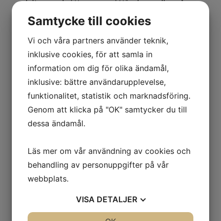
deltagande i Hannover, i Nürnberg eller på
mässarrangemangen världen över.
Samtycke till cookies
Därutöver förser vi press/media med all
tänkbar information om mässorna i vår
Vi och våra partners använder teknik,
portfölj. Ofta genom att skicka ut
inklusive cookies, för att samla in
pressreleaser, arrangera presskonferenser,
ordna pressresor etc.
information om dig för olika ändamål,
inklusive: bättre användarupplevelse,
Vi har lång erfarenhet av att arbeta med
funktionalitet, statistik och marknadsföring.
internationell mässverksamhet och har hög
kompetens inom projektledning,
Genom att klicka på "OK" samtycker du till
marknadsföring och kommunikation.
dessa ändamål.
Vi har vårt kontor i Stockholm, men är alltid
på plats vid de stora mässorna i vår portfölj.
Läs mer om vår användning av cookies och
Trade Fair Agency hjälper er till ett lyckat
behandling av personuppgifter på vår
mässdeltagande!
webbplats.
VISA
DETALJER
Kontakt
JA
NEJ
JA
NEJ