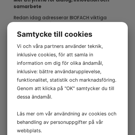
samarbete
Redan idag adresserar BIOFACH viktiga
omställningsfrågor genom kongressen,
SustainableFutureLab
och specialformat
Samtycke till cookies
som
start-up-pitchar
och
Bio außer Haus
.
Framöver kommer dessa satsningar att
Vi och våra partners använder teknik,
förstärkas ytterligare, med ambitionen att
inklusive cookies, för att samla in
samla fler relevanta aktörer och skapa mer
information om dig för olika ändamål,
utrymme för kunskapsutbyte, dialog och
gemensamma lösningar.
inklusive: bättre användarupplevelse,
funktionalitet, statistik och marknadsföring.
Genom denna utveckling
stärker BIOFACH
sin position som en värdebaserad
Genom att klicka på "OK" samtycker du till
mötesplats för ekologiska och hållbara
dessa ändamål.
livsmedel
och erbjuder vägledning i en
snabbt föränderlig marknad.
Läs mer om vår användning av cookies och
Läs hela pressmeddelandet
här
behandling av personuppgifter på vår
webbplats.