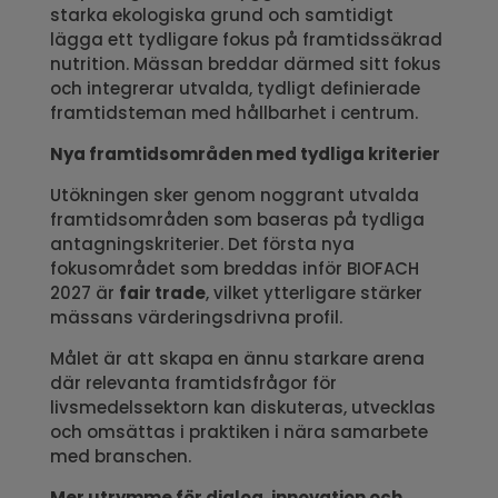
starka ekologiska grund och samtidigt
lägga ett tydligare fokus på framtidssäkrad
nutrition. Mässan breddar därmed sitt fokus
och integrerar utvalda, tydligt definierade
framtidsteman med hållbarhet i centrum.
Nya framtidsområden med tydliga kriterier
Utökningen sker genom noggrant utvalda
framtidsområden som baseras på tydliga
antagningskriterier. Det första nya
fokusområdet som breddas inför BIOFACH
2027 är
fair trade
, vilket ytterligare stärker
mässans värderingsdrivna profil.
Målet är att skapa en ännu starkare arena
där relevanta framtidsfrågor för
livsmedelssektorn kan diskuteras, utvecklas
och omsättas i praktiken i nära samarbete
med branschen.
Mer utrymme för dialog, innovation och