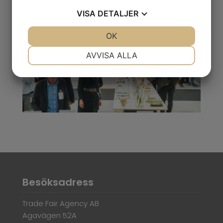
VISA
DETALJER
JA
NEJ
OK
JA
NEJ
NÖDVÄNDIG
INSTÄLLNINGAR
AVVISA ALLA
JA
NEJ
JA
NEJ
MARKNADSFÖRING
STATISTIK
Besöksadress
Trade Fair Agency AB
Agavägen 52A