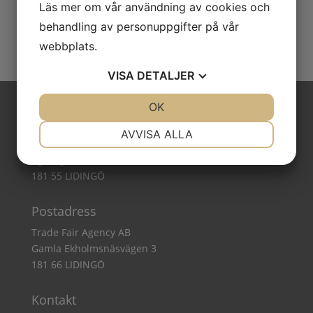
Läs mer om vår användning av cookies och
behandling av personuppgifter på vår
webbplats.
VISA
DETALJER
JA
NEJ
OK
JA
NEJ
Besöksadress
NÖDVÄNDIG
INSTÄLLNINGAR
AVVISA ALLA
Trade Fair Agency AB
JA
NEJ
JA
NEJ
Agavägen 52A
181 55 LIDINGÖ
MARKNADSFÖRING
STATISTIK
Postadress
Trade Fair Agency AB
Gamla Ekholmsnäsvägen 3
181 66 LIDINGÖ
Kontakt