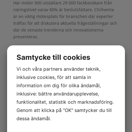
Här möter 900 utställare 29 000 fackbesökare från
näringslivet varav 80% är beslutsfattare. Chillventa
är en viktig mötesplats för branschen där experter
träffas för att diskutera aktuella frågeställningar och
där de senaste trenderna och innovationerna
presenteras.
Arrangör:
NürnbergMesse
Samtycke till cookies
Plats:
Nürnberg
Vi och våra partners använder teknik,
inklusive cookies, för att samla in
Startdatum:
2026-10-13
information om dig för olika ändamål,
inklusive: bättre användarupplevelse,
Slutdatum:
2026-10-15
funktionalitet, statistik och marknadsföring.
Genom att klicka på "OK" samtycker du till
Hemsida:
https://www.chillventa.de
dessa ändamål.
Kontaktperson:
Linda Steen