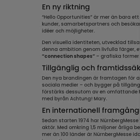
En ny riktning
“Hello Opportunities” är mer än bara ett 
kunder, samarbetspartners och besökar
idéer och möjligheter.
Den visuella identiteten, utvecklad ti
denna ambition genom livfulla färger, e
“connection shapes”
– grafiska former
Tillgänglig och framtidssä
Den nya brandingen är framtagen för att 
sociala medier – och bygger på tillgän
förstärks dessutom av en omfattande 
med byrån Achtung! Mary.
En internationell framgån
Sedan starten 1974 har NürnbergMesse vu
aktör. Med omkring 1,5 miljoner årliga 
mer än 100 länder är NürnbergMesse idag