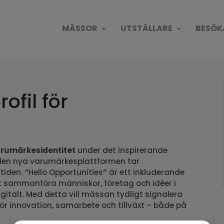
MÄSSOR
UTSTÄLLARE
BESÖK
fil för
arumärkesidentitet
under det inspirerande
den nya varumärkesplattformen tar
mtiden.
“
Hello Opportunities
”
är ett inkluderande
tt sammanföra människor, företag och idéer i
gitalt. Med detta vill mässan tydligt signalera
 för innovation, samarbete och tillväxt – både på