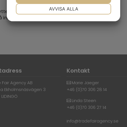
NÖDVÄNDIG
INSTÄLLNINGAR
AVVISA ALLA
tterligare stärka sin position – och fortsätta
 innovation, hållbarhet och globalt samarbete.
JA
NEJ
JA
NEJ
MARKNADSFÖRING
STATISTIK
tadress
Kontakt
 Fair Agency AB
Marie Jaeger
a Ekholmsnäsvägen 3
+46 (0)70 306 28 14
6 LIDINGÖ
Linda Steen
+46 (0)70 306 27 14
info@tradefairagency.se