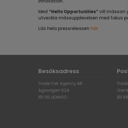
innovation.
Med
“Hello Opportunities”
vill mässan y
utveckla mässupplevelsen med fokus på
Läs hela pressreleasen
här
Besöksadress
Pos
Trade Fair Agency AB
Trade
Agavägen 52A
Gaml
181 55 LIDINGÖ
181 6