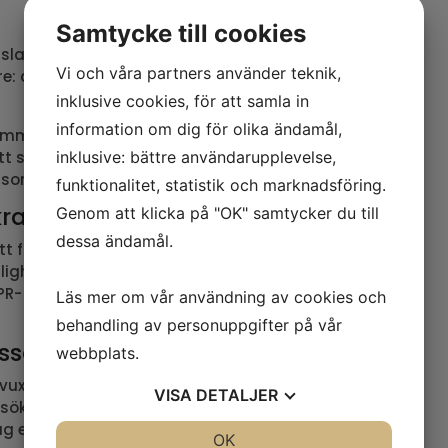
Samtycke till cookies
slagord. Det är en inbjudan och ett löfte till
Vi och våra partners använder teknik,
e: att skapa möten som öppnar dörrar för nya
inklusive cookies, för att samla in
information om dig för olika ändamål,
llsammans med designbyrån KMS TEAM, speglar
inklusive: bättre användarupplevelse,
tt specialanpassat typsnitt och så kallade
 som symboliserar samhörighet och dialog.
funktionalitet, statistik och marknadsföring.
krad design
Genom att klicka på "OK" samtycker du till
dessa ändamål.
fungera i alla kanaler – från stora skyltar till
glighetskrav enligt WCAG/APCA. Lanseringen
PR- och sociala mediesatsning tillsammans
Läs mer om vår användning av cookies och
behandling av personuppgifter på vår
gssaga
webbplats.
xit från ett lokalt mässbolag till en global
VISA
DETALJER
besökare, över 120 evenemang och verksamhet i
 en självklar mötesplats för affärer och
JA
NEJ
OK
JA
NEJ