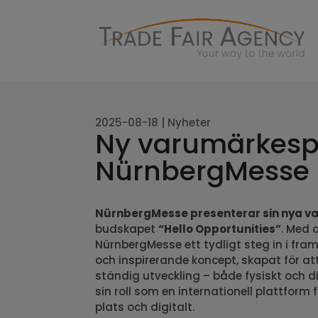
2025-08-18
|
Nyheter
Ny varumärkespro
NürnbergMesse
NürnbergMesse presenterar sin nya v
budskapet
“Hello Opportunities”
. Med 
NürnbergMesse ett tydligt steg in i fra
och inspirerande koncept, skapat för a
ständig utveckling – både fysiskt och di
sin roll som en internationell plattform
plats och digitalt.