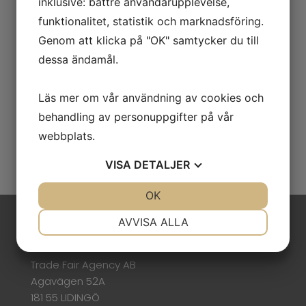
inklusive: bättre användarupplevelse,
funktionalitet, statistik och marknadsföring.
Arrangör:
NürnbergMesse
Genom att klicka på "OK" samtycker du till
Plats:
Nürnberg
dessa ändamål.
Startdatum:
2026-10-27
Slutdatum:
2026-10-29
Hemsida:
www.it-sa.de
Läs mer om vår användning av cookies och
Kontaktperson:
Marie Jaeger
behandling av personuppgifter på vår
webbplats.
VISA
DETALJER
JA
NEJ
OK
JA
NEJ
NÖDVÄNDIG
INSTÄLLNINGAR
AVVISA ALLA
Besöksadress
JA
NEJ
JA
NEJ
Trade Fair Agency AB
MARKNADSFÖRING
STATISTIK
Agavägen 52A
181 55 LIDINGÖ