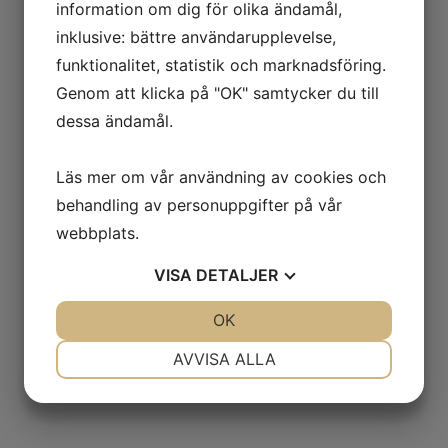
information om dig för olika ändamål,
sina produkter för en internationell publik.
inklusive: bättre användarupplevelse,
Arrangör:
NürnbergMesse
funktionalitet, statistik och marknadsföring.
Genom att klicka på "OK" samtycker du till
Plats:
Nürnberg
dessa ändamål.
Startdatum:
2027-03-04
Läs mer om vår användning av cookies och
behandling av personuppgifter på vår
Slutdatum:
2027-03-07
webbplats.
VISA
DETALJER
Hemsida:
https://www.iwa.info
JA
NEJ
OK
JA
NEJ
Kontaktperson:
Linda Steen
NÖDVÄNDIG
INSTÄLLNINGAR
AVVISA ALLA
JA
NEJ
JA
NEJ
MARKNADSFÖRING
STATISTIK