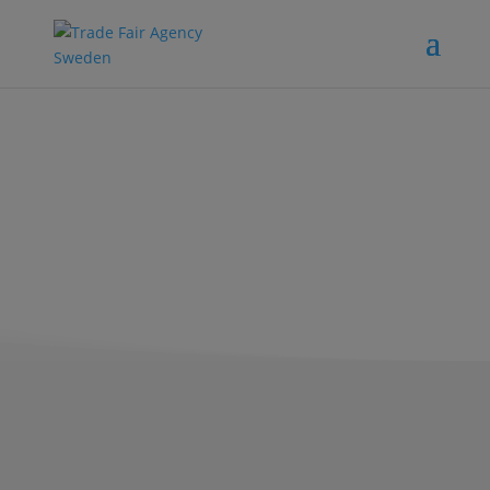
IWA
OutdoorClassics