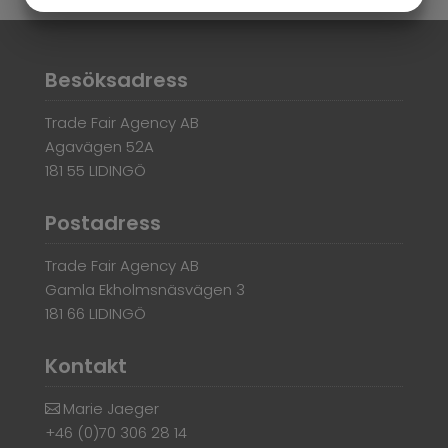
MARKNADSFÖRING
STATISTIK
Besöksadress
Trade Fair Agency AB
Agavägen 52A
181 55 LIDINGÖ
Postadress
Trade Fair Agency AB
Gamla Ekholmsnäsvägen 3
181 66 LIDINGÖ
Kontakt
Marie Jaeger
+46 (0)70 306 28 14