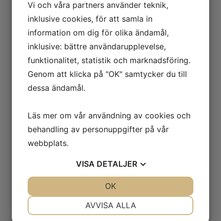
Trade Fair Agency är glada att kunna
Vi och våra partners använder teknik,
erbjuda kostnadsfri entré till alla svenska
inklusive cookies, för att samla in
företag som vill besöka FACHPACK. Ange
information om dig för olika ändamål,
koden
FP24SE
på
www.fachpack.de/en/visit
inklusive: bättre användarupplevelse,
för att hämta ditt entrékort.
funktionalitet, statistik och marknadsföring.
Varmt välkommen till FACHPACK 2024!
Genom att klicka på "OK" samtycker du till
dessa ändamål.
Läs mer om vår användning av cookies och
behandling av personuppgifter på vår
webbplats.
VISA
DETALJER
JA
NEJ
OK
JA
NEJ
NÖDVÄNDIG
INSTÄLLNINGAR
AVVISA ALLA
JA
NEJ
JA
NEJ