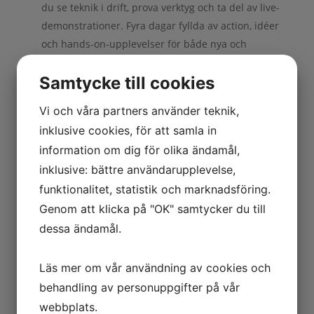
du se teknik i drift, prova verktyg och ta del av live-
demonstrationer. Fyra dagar fyllda av action, idéer
och hands-on-upplevelser för både nya och
erfarna hantverkare.
Samtycke till cookies
Hela branschen samlad
Från avancerade CNC-maskiner och
Vi och våra partners använder teknik,
automatiserade produktionslinjer till beslag, ytskikt
inklusive cookies, för att samla in
och smarta materialval. Du hittar hela värdekedjan
information om dig för olika ändamål,
på ett och samma ställe, effektivt, tidsbesparande
inklusive: bättre användarupplevelse,
och väldigt inspirerande.
funktionalitet, statistik och marknadsföring.
Nätverk som bygger framtid
För många besökare är HOLZ-HANDWERK en
Genom att klicka på "OK" samtycker du till
återkommande höjdpunkt. Här skapas inte bara
dessa ändamål.
affärer, utan långsiktiga samarbeten och
partnerskap inom träindustrin.
Läs mer om vår användning av cookies och
behandling av personuppgifter på vår
Planera ditt besök
webbplats.