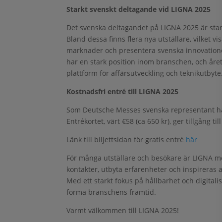
Starkt svenskt deltagande vid LIGNA 2025
Det svenska deltagandet på LIGNA 2025 är sta
Bland dessa finns flera nya utställare, vilket vi
marknader och presentera svenska innovatione
har en stark position inom branschen, och åre
plattform för affärsutveckling och teknikutbyte
Kostnadsfri entré till LIGNA 2025
Som Deutsche Messes svenska representant har 
Entrékortet, värt €58 (ca 650 kr), ger tillgång t
Länk till biljettsidan för gratis entré
här
För många utställare och besökare är LIGNA mer
kontakter, utbyta erfarenheter och inspireras 
Med ett starkt fokus på hållbarhet och digitali
forma branschens framtid.
Varmt välkommen till LIGNA 2025!