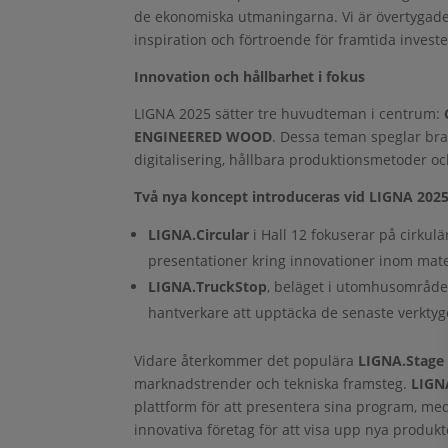
de ekonomiska utmaningarna. Vi är övertygad
inspiration och förtroende för framtida investe
Innovation och hållbarhet i fokus
LIGNA 2025 sätter tre huvudteman i centrum:
ENGINEERED WOOD
. Dessa teman speglar bra
digitalisering, hållbara produktionsmetoder oc
Två nya koncept introduceras vid LIGNA 202
LIGNA.Circular
i Hall 12 fokuserar på cirku
presentationer kring innovationer inom mate
LIGNA.TruckStop
, beläget i utomhusområdet
hantverkare att upptäcka de senaste verkty
Vidare återkommer det populära
LIGNA.Stage
marknadstrender och tekniska framsteg.
LIGN
plattform för att presentera sina program, m
innovativa företag för att visa upp nya produkt