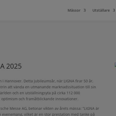
Mässor
Utställare
NA 2025
i Hannover. Detta jubileumsår, när LIGNA firar 50 år,
dustrin att vända en utmanande marknadssituation till sin
världen och en utställningsyta på cirka 112 000
m optimism och framåtblickande innovationer.
utsche Messe AG, betonar vikten av årets mässa: ”LIGNA är
 evenemang, vilket är en stor prestation med tanke på